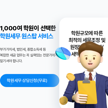
학원관리프로그램
>
에듀OK
출결
톡
시스템 개발
시스템 제휴
학원부가서비스
>
출결
인증장비
1,000여 학원이 선택한
학원규모에 따른
학원세무 원스탑 서비스
고객마당
최적의 세무조정 및
원장님 소득공제/
부가가치세, 법인세, 종합소득세 등
EduOK 소식
자료실
파트너스
FAQ
세액공제 컨설팅
복잡한 세금 업무는 꼭 실력있는 전문가에게
제공
맡기셔야 합니다.
회사소개
학원세무 상담신청(무료)
월/분기별
회사소개
연혁
오시는 길
원천세
신고