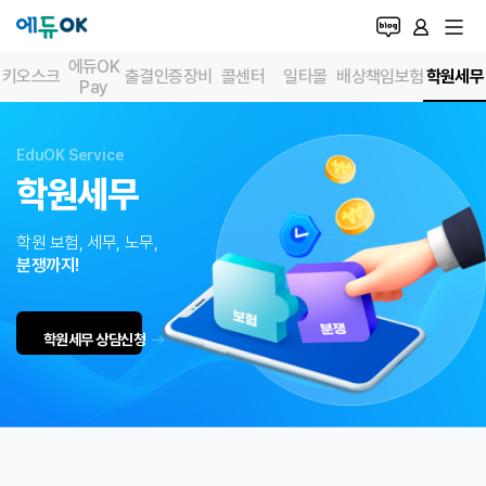
에듀OK
학원세무
키오스크
출결인증장비
콜센터
일타몰
배상책임보험
Pay
학원관리프로그램
EduOK Service
학원세무
안녕하세요! 무엇이 궁금하신가요?
에듀OK EASY
에듀OK SMART
에듀OK
학원 보험, 세무, 노무,
분쟁까지!
출결·수납·기타서비스
학원세무 상담신청
출결인증장비
학원통합결제
상담콜센터
학원세
EduOK Pay
출결인증장비
콜센터
일타
검색된 메뉴
2
건
시스템 개발/제휴