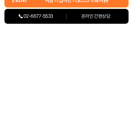
EVENT
지금 가입하면 키오스크 무료지원!
보존 이유 : 전자상거래 등에서의 소비자보호에 관한 법률
보존 기간 : 5년
생
파산
02-6677-5533
온라인 간편상담
- 대금결제 및 재화 등의 공급에 관한 기록
보존 이유 : 전자상거래 등에서의 소비자보호에 관한 법률
보존 기간 : 5년
동의를 거부하실 수 있으나, 동의하지 않으실 경우 서비스 이용이 제한될 수
있습니다.
긴급자금플랜
학원재무설계
원
(주)비에이치소프트
금융투자분석 및 솔루션
직학원 리모델링 자금 플랜
학
부채 클리닉
개인재무설계
학
대표
소 병 혁
사업자등록번호 :
107-87-56446
개인정보관리 책임자
황 준 호
Tel.
02-6677-5533
FAX.
02-6918-6221
서울특별시 영등포구 여의대방로65길 13, 6층 (여의도동, 유창빌딩)
부부 재무 궁합
재무심리진단+코칭
사
이용약관
개인정보 및 위치정보처리방침
간편재무유형진단
재무심리진단+코칭
청
위치정보사업 이용약관 및 관리지침
+상담+모니터링
+