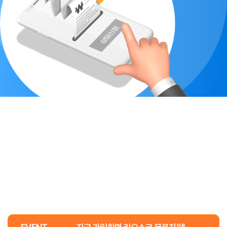
학원세무 상담신청(무료)
퇴직금
인센티브
식대
회사는 개인정보 도용 등으로 인한 원치 않는 회원탈퇴 등에 대비하기
험
위하여 회원탈퇴 요청 후 7일간 개인정보를 보존합니다. 그 외에도 다음의
정보에 대해서는 회원탈퇴 후에도 아래의 이유로 명시한 기간 동안
보존합니다.
가. 회사 내부 방침에 의한 정보보존 사유
- 부정이용기록
보존 이유 : 부정이용 방지 및 고객 상담 대응 등
보존 기간 : 수집일로부터 1년
계약분쟁
고처리
근로분쟁
개인분쟁
나. 관련법령에 의한 정보보존 사유
상법, 전자상거래 등에서의 소비자보호에 관한 법률 등 관계법령의
규정에 의하여 보존할 필요가 있는 경우 회사는 관계법령에서 정한
일정한 기간 동안 회원정보를 보관합니다. 이 경우 회사는 보관하는
명
사
부동산
형사
기타
정보를 그 보관의 목적으로만 이용하며 보존기간은 아래와 같습니다.
- 서비스 이용에 관한 로그기록
보존 이유 : 통신비밀보호법
리관계
신청
대행
보존 기간 : 3개월
- 소비자의 불만 또는 분쟁 처리에 관한 기록
보존 이유 : 전자상거래 등에서의 소비자보호에 관한 법률
보존 기간 : 3년
기
경매
계약서 검토
- 계약 또는 청약철회 등에 관한 기록