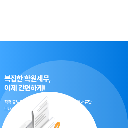
구매 및 요금 결제, 상품 및 서비스의 배송을 위하여 개인정보를
이용합니다.
원
교습소
- 회원 가입 의사의 확인, 이용자 본인 확인 및 식별, 회원탈퇴 의사의
확인, 문의사항 또는 불만처리 등 회원관리를 위하여 개인정보를
이용합니다.
반
비과세
- 법령 및 이용약관을 위반하는 회원에 대한 이용 제한 조치, 부정 이용
행위를 포함하여 서비스의 원활한 운영에 지장을 주는 행위 및 비인가
행위에 대한 방지 및 제재, 계정도용 및 부정거래 방지, 고지사항 전달,
분쟁 조정을 위한 기록보존 등 이용자 보호 및 서비스 운영을 위하여
개인정보를 이용합니다.
- 인구통계학적 특성에 따른 서비스 제공, 접속 빈도 분석, 기능개선,
서비스 이용에 대한 통계, 서비스 분석 및 통계 에 기반하여 이용자의
복잡한 학원세무,
상품 구매 및 서비스 이용 성향, 관심, 이용기록 분석 등을 반영한 신규
계약서
서비스 제공(개인 맞춤형 상품 추천 서비스 등 포함)등에 개인정보를
이제 간편하게!
명
작성
작성여부
이용합니다.
- 이벤트 정보, 광고성 정보 제공 등 이벤트 및 프로모션의 목적 등에
적격 증빙은 보내실 필요없이 온라인으로 간단한 서류만
개인정보를 이용할 수 있습니다.
명
명
험
3.3%신고
일
보내주시면 편하고 깔끔하게 세무처리 됩니다.
3. 개인정보의 보유 및 이용기간
기타
회사는 원칙적으로 이용자의 개인정보를 회원탈퇴시까지 보유합니다. 단,