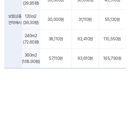
30,000원
30,000원
45,510원
- 이벤트 정보, 광고성 정보 제공 등 이벤트 및 프로모션의 목적 등에
(29.95평)
개인정보를 이용할 수 있습니다.
명
원생 수
보험상품
120m2
30,000원
31,110원
55,120원
3. 개인정보의 보유 및 이용기간
견적예시
(36.30평)
회사는 원칙적으로 이용자의 개인정보를 회원탈퇴시까지 보유합니다. 단,
층
건물 지하층수
회사는 개인정보 도용 등으로 인한 원치 않는 회원탈퇴 등에 대비하기
240m2
38,110원
62,410원
110,550원
위하여 회원탈퇴 요청 후 7일간 개인정보를 보존합니다. 그 외에도 다음의
(72.60평)
정보에 대해서는 회원탈퇴 후에도 아래의 이유로 명시한 기간 동안
보존합니다.
360m2
57,110원
93,610원
165,790원
가. 회사 내부 방침에 의한 정보보존 사유
(108.90평)
- 부정이용기록
보존 이유 : 부정이용 방지 및 고객 상담 대응 등
보존 기간 : 수집일로부터 1년
나. 관련법령에 의한 정보보존 사유
상법, 전자상거래 등에서의 소비자보호에 관한 법률 등 관계법령의
네 (172평 이상 의무/ 57~172평 조건부 의무)
규정에 의하여 보존할 필요가 있는 경우 회사는 관계법령에서 정한
아니오
일정한 기간 동안 회원정보를 보관합니다. 이 경우 회사는 보관하는
정보를 그 보관의 목적으로만 이용하며 보존기간은 아래와 같습니다.
- 서비스 이용에 관한 로그기록
보존 이유 : 통신비밀보호법