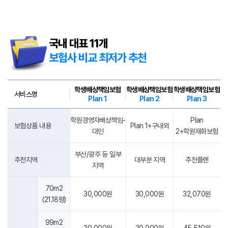
학원 팩스번호
별도의 개인정보 수집 및 이용 동의를 받습니다.
-
-
2. 개인정보의 수집 및 이용목적
국내 대표 11개
회사는 수집한 개인정보를 다음의 목적을 위해 활용합니다.
- 이용자와 약속한 서비스 제공, 서비스 제공에 따른 교육 콘텐츠 제공,
보험사 비교 최저가 추천
구매 및 요금 결제, 상품 및 서비스의 배송을 위하여 개인정보를
검색
이용합니다.
- 회원 가입 의사의 확인, 이용자 본인 확인 및 식별, 회원탈퇴 의사의
학생배상책임보험
학생배상책임보험
학생배상책임보험
서비스명
확인, 문의사항 또는 불만처리 등 회원관리를 위하여 개인정보를
Plan 1
Plan 2
Plan 3
이용합니다.
학원경영자배상책임-
Plan
- 법령 및 이용약관을 위반하는 회원에 대한 이용 제한 조치, 부정 이용
보험상품 내용
Plan 1+구내외
대인
2+학원재화보험
행위를 포함하여 서비스의 원활한 운영에 지장을 주는 행위 및 비인가
행위에 대한 방지 및 제재, 계정도용 및 부정거래 방지, 고지사항 전달,
분쟁 조정을 위한 기록보존 등 이용자 보호 및 서비스 운영을 위하여
부산/광주 등 일부
추천지역
대부분 지역
추천플랜
개인정보를 이용합니다.
지역
학원 실면적
- 인구통계학적 특성에 따른 서비스 제공, 접속 빈도 분석, 기능개선,
서비스 이용에 대한 통계, 서비스 분석 및 통계 에 기반하여 이용자의
70m2
30,000원
30,000원
32,070원
상품 구매 및 서비스 이용 성향, 관심, 이용기록 분석 등을 반영한 신규
(21.18평)
서비스 제공(개인 맞춤형 상품 추천 서비스 등 포함)등에 개인정보를
운전여부
예
이용합니다.
99m2