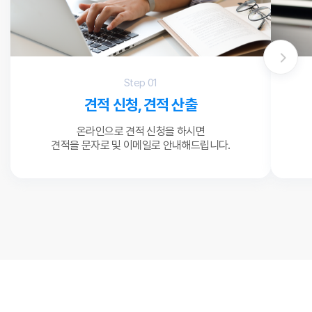
신청하는 분께 회원의 소중한 개인정보를 보호하며 안심하고 서비스를 이용할
수 있도록 최선을 다하며, .수집하는 개인정보의 항목, 수집한 개인정보
이용목적, 보유 및 이용기간 등을 안내 드리오니 자세히 읽은 후 동의하여
주시기 바랍니다.
연락처
Step 01
1. 수집하는 개인정보의 항목
견적 신청, 견적 산출
서비스 가입을 위해 아래 개인정보를 추가 수집합니다.
원장님 연락처
- 아이디, 비밀번호, 이름, 이메일, 휴대폰번호, 주소
문의내용
온라인으로 견적 신청을 하시면
-
서비스 이용과정에서 아래와 같은 정보들이 수집될 수 있습니다.
견적을 문자로 및 이메일로 안내해드립니다.
- 상호명, 사업자등록번호, 대표자명, 업태, 종목, 과세유형,
확인
사업자등록증 / (선택) 사업장 주소, 대표번호, 팩스번호, 법인등록번호
(법인사업자 경우)
학원보험은 가입시 주민등록번호가 필수
- 택배 배송 시: 상호명, 대표번호, 사업장 주소
생년월일만 기록시 업무가 늦어짐을 양해
서비스 이용과정에서 아래와 같은 정보가 생성되어 수집될 수 있습니다.
- IP Address, 쿠키, 방문 일시, 서비스 이용 기록, 부정 이용 기록,
단말기 정보(단말장치 식별 고유정보, 단말기 환경정보, 광고 ID,
E-mail (견적서 발송 예정)
개인정보 수집에 동의합니다
내용보기
서비스 이용에 대한 기본 통계), 모바일 단말기 내 설치된 어플리케이션
-
설치 및 사용이력, 결제기록, 위치기반서비스 이용약관 동의 시 이용자
위치정보
취소
확인
또한, 회사는 서비스 이용 도중 추가적인 정보를 수집할 수 있으며, 이 경우