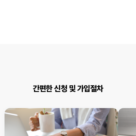
간편한 신청 및 가입절차
(주)비에이치소프트(이하 `회사`)는 에듀OK, 아이안심출결OK, 출결톡수납톡,
학원명
교육원출결OK, 에듀몰(일타몰, 맘몰, 딩몰)(이하 `서비스`)에 회원 가입을