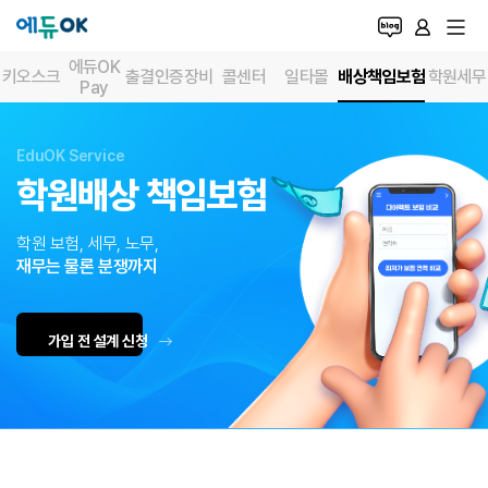
에듀OK
배상책임보험
키오스크
출결인증장비
콜센터
일타몰
학원세무
Pay
학원관리프로그램
EduOK Service
학원배상 책임보험
안녕하세요! 무엇이 궁금하신가요?
에듀OK EASY
에듀OK SMART
에듀OK
학원 보험, 세무, 노무,
재무는 물론 분쟁까지
출결·수납·기타서비스
가입 전 설계 신청
출결인증장비
학원통합결제
상담콜센터
학원세
EduOK Pay
출결인증장비
콜센터
일타
검색된 메뉴
2
건
시스템 개발/제휴